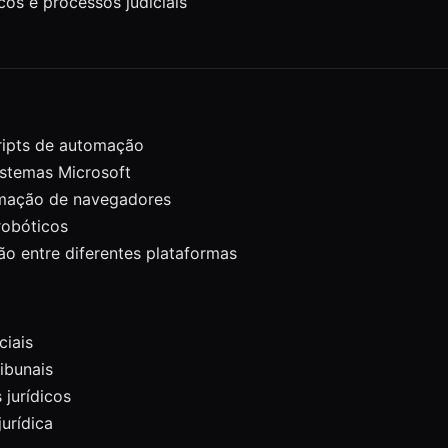
os e processos judiciais
ripts de automação
stemas Microsoft
mação de navegadores
obóticos
o entre diferentes plataformas
ciais
ibunais
jurídicos
urídica