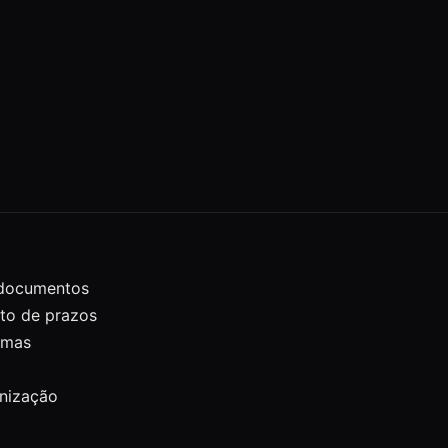
 documentos
to de prazos
temas
anização