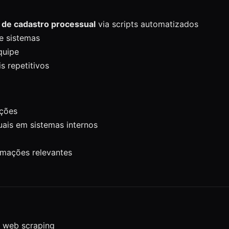
 de cadastro processual
via scripts automatizados
e sistemas
quipe
s repetitivos
ições
ais em sistemas internos
rmações relevantes
 web scraping