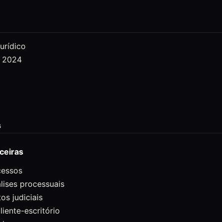
urídico
l 2024
s
ceiras
cessos
lises processuais
s judiciais
iente-escritório