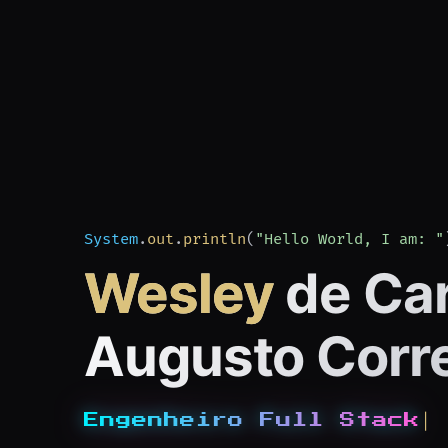
System
.
out
.
println
(
"Hello World, I am: "
Wesley
de Ca
Augusto Corr
Engenheiro Full Stack