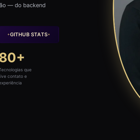
ução — do backend
GITHUB STATS
✦
✦
80+
Tecnologias que
tive contato e
experiência