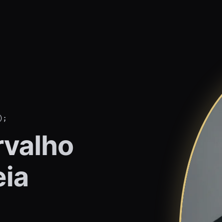
);
rvalho
eia