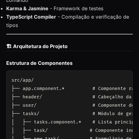
comando
Karma & Jasmine
- Framework de testes
TypeScript Compiler
- Compilação e verificação de
tipos
🏗️ Arquitetura do Projeto
Estrutura de Componentes
src/app/

├── app.component.*          # Componente raiz
├── header/                  # Cabeçalho da ap
├── user/                    # Componente de s
├── tasks/                   # Módulo de geren
│   ├── tasks.component.*    # Lista principal
│   ├── task/               # Componente indiv
│   ├── new-task/           # Formulário de cr