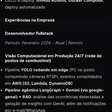
CI/CD e deploy:
GitHub Actions
,
Docker Compose
,
deploy automatizado
Experiências na Empresa
Desenvolvedor Fullstack
Período: Fevereiro 2026 - Atual | Remoto
Visão Computacional em Produção 24/7 (rede de
postos de combustível)
Pipeline
YOLO rodando em edge
(PC no posto
consumindo câmeras RTSP), eventos consolidados
em
AWS (S3, Lambda, DynamoDB)
Pipeline agêntico LangGraph + Gemini (via google-
genai) + RAG
: análise das ocorrências detectadas e
geração de insights com GenAI, além de notificações
por e-mail/WhatsApp